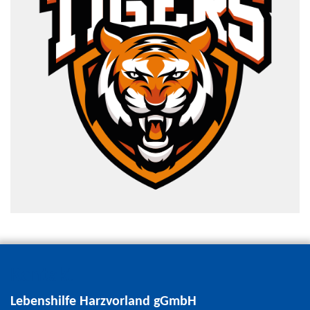
Kontakt
Lebenshilfe Harzvorland gGmbH