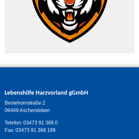
Kontakt
Lebenshilfe Harzvorland gGmbH
Bestehornstraße 2
06449 Aschersleben
Telefon: 03473 91 368 0
Fax: 03473 91 368 199